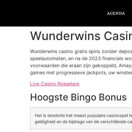
AGENDA
Wunderwins Casin
Wunderwins casino gratis spins zonder deposit
speelautomaten, en na de 2023 financials wo
voorwaarden die eraan zijn gekoppeld, Amay
games met progressieve jackpots, uw winsten
Live Casino Roeselare
Hoogste Bingo Bonus
Het is tenslotte het meest populaire casinospel t
geldigheid en de bijdrage van de verschillende ca