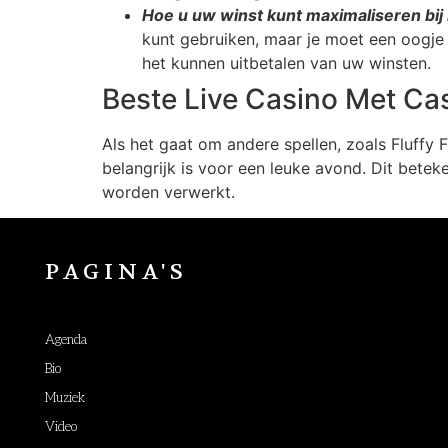
Hoe u uw winst kunt maximaliseren bij 
kunt gebruiken, maar je moet een oogje
het kunnen uitbetalen van uw winsten.
Beste Live Casino Met C
Als het gaat om andere spellen, zoals Fluffy 
belangrijk is voor een leuke avond. Dit beteke
worden verwerkt.
PAGINA'S
Agenda
Bio
Muziek
Video