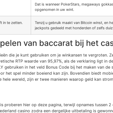
Dat is wanneer PokerStars, megaways gokkas
opgenomen in uw wint.
 in te zetten.
Tenzij u gebruik maakt van Bitcoin winst, en 
jackpots gedeeld met honderden of zelfs du
pelen van baccarat bij het ca
gieën die je kunt gebruiken om je winkansen te vergroten. 
retische RTP waarde van 95,97%, als de verklaring ligt in 
Y gebruiken in het veld Bonus Code bij het maken van de 
r het spel minder boeiend kan zijn. Bovendien biedt mobie
 hele wereld, zijn er twee manieren waarop geld kan strome
atis proberen hier op deze pagina, terwijl opnames tussen 
nederland casino zodra een dergelijke uitbetaling is gewonne