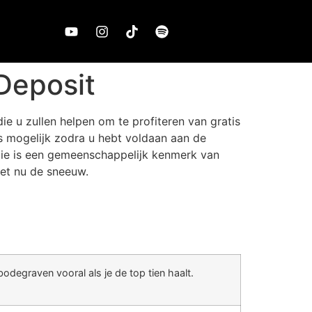
Deposit
ie u zullen helpen om te profiteren van gratis
s mogelijk zodra u hebt voldaan aan de
ie is een gemeenschappelijk kenmerk van
et nu de sneeuw.
bodegraven vooral als je de top tien haalt.