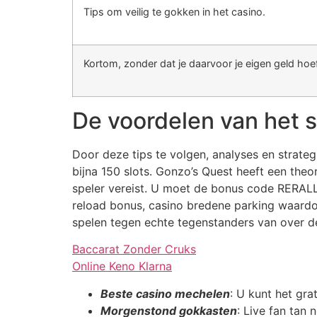
Tips om veilig te gokken in het casino.
Kortom, zonder dat je daarvoor je eigen geld hoeft
De voordelen van het s
Door deze tips te volgen, analyses en strate
bijna 150 slots. Gonzo’s Quest heeft een theo
speler vereist. U moet de bonus code RERALL
reload bonus, casino bredene parking waardoo
spelen tegen echte tegenstanders van over de
Baccarat Zonder Cruks
Online Keno Klarna
Beste casino mechelen
: U kunt het gr
Morgenstond gokkasten
: Live fan tan 